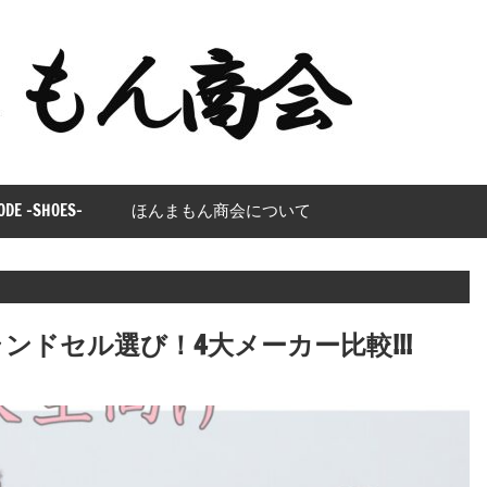
ほ
ん
ま
も
ODE -SHOES-
ほんまもん商会について
ん
商
会
ランドセル選び！4大メーカー比較!!!