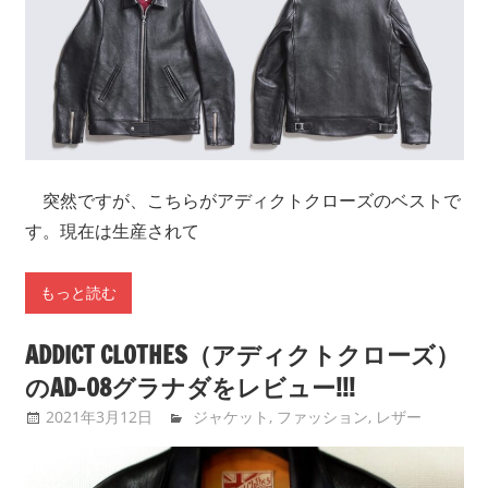
突然ですが、こちらがアディクトクローズのベストで
す。現在は生産されて
もっと読む
ADDICT CLOTHES（アディクトクローズ）
のAD-08グラナダをレビュー!!!
2021年3月12日
tntimdynamaite
ジャケット
,
ファッション
,
レザー