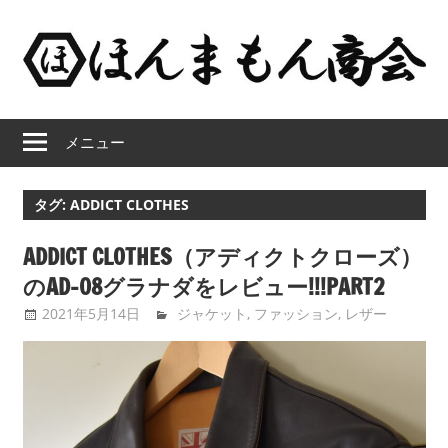
コ
ン
テ
ン
ほ
ツ
メニュー
へ
ん
ス
キ
ま
タグ:
ADDICT CLOTHES
ッ
も
プ
ADDICT CLOTHES（アディクトクローズ）
のAD-08グラナダをレビュー!!!PART2
ん
2021年5月14日
tntimdynamaite
ジャケット
,
ファッション
,
レザー
商
会