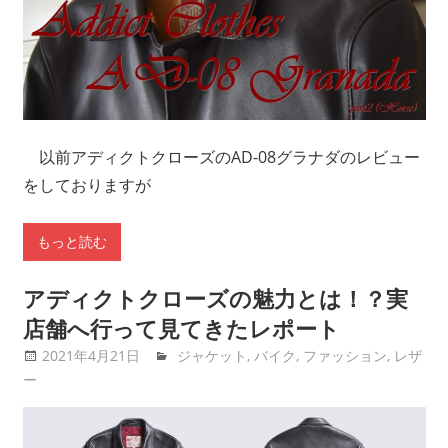
以前アディクトクローズのAD-08グラナダのレビュー
をしておりますが
もっと読む
アディクトクローズの魅力とは！？実
店舗へ行って見てきたレポート
2021年4月21日
tntimdynamaite
ジャケット
,
バイク
,
ファッション
,
レザ
ー