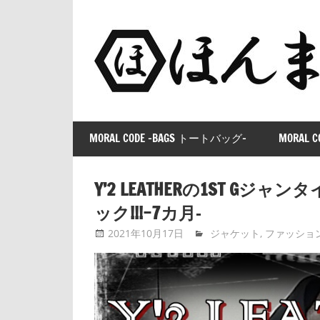
コ
ン
テ
ン
ツ
へ
ス
MORAL CODE -BAGS トートバッグ-
MORAL C
キ
ッ
プ
Y’2 LEATHERの1ST Gジャン
ック!!!ｰ7カ月‐
2021年10月17日
tntimdynamaite
ジャケット
,
ファッショ