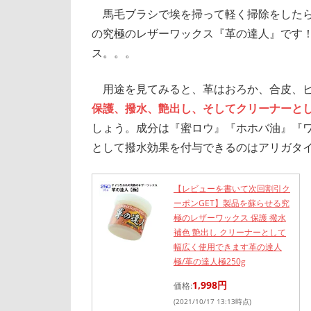
馬毛ブラシで埃を掃って軽く掃除をしたら
の究極のレザーワックス『革の達人』です
ス。。。
用途を見てみると、革はおろか、合皮、ビ
保護、撥水、艶出し、そしてクリーナーと
しょう。成分は『蜜ロウ』『ホホバ油』『
として撥水効果を付与できるのはアリガタ
【レビューを書いて次回割引ク
ーポンGET】製品を蘇らせる究
極のレザーワックス 保護 撥水
補色 艶出し クリーナーとして
幅広く使用できます革の達人
極/革の達人極250g
1,998円
価格:
(2021/10/17 13:13時点)