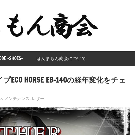
ほ
ん
ま
も
ODE -SHOES-
ほんまもん商会について
ん
タイプECO HORSE EB-140の経年変化をチェ
商
会
ン
,
メンテナンス
,
レザー