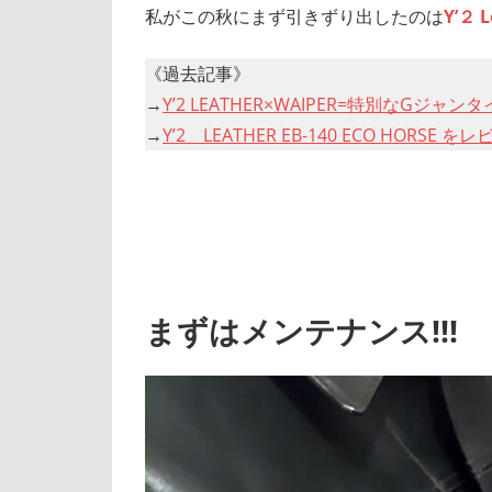
私がこの秋にまず引きずり出したのは
Y’２
《過去記事》
→
Y’2 LEATHER×WAIPER=特別なGジ
→
Y’2 LEATHER EB-140 ECO HORSE をレビ
まずはメンテナンス!!!