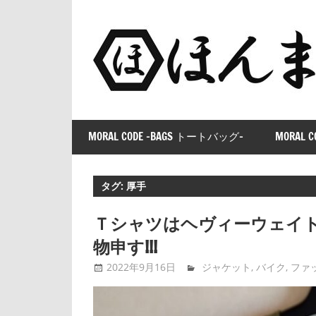
コ
ン
テ
ン
ツ
へ
ス
MORAL CODE -BAGS トートバッグ-
MORAL C
キ
ッ
プ
タグ:
厚手
Ｔシャツはヘヴィーウェイト
物申す!!!
2022年9月16日
tntimdynamaite
ジャケット
,
バイク
,
ファ