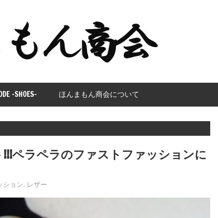
ほ
ん
ま
も
ODE -SHOES-
ほんまもん商会について
ん
商
会
!!!ペラペラのファストファッションに
ッション
,
レザー