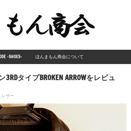
ほ
ん
ま
も
ODE -SHOES-
ほんまもん商会について
ん
Gジャン3RDタイプBROKEN ARROWをレビュ
商
会
,
レザー