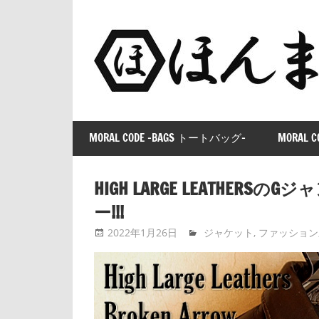
コ
ン
テ
ン
ツ
へ
ス
MORAL CODE -BAGS トートバッグ-
MORAL C
キ
ッ
プ
HIGH LARGE LEATHERSの
ー!!!
2022年1月26日
tntimdynamaite
ジャケット
,
ファッション