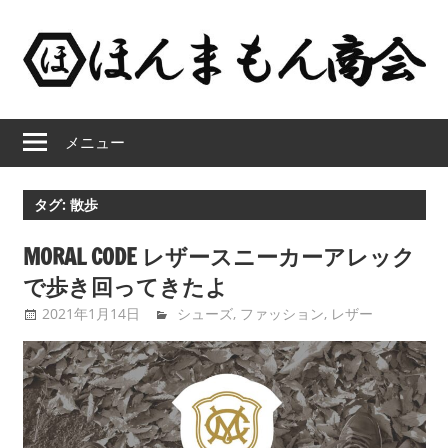
コ
ン
テ
ン
ほ
ツ
メニュー
へ
ん
ス
キ
ま
タグ:
散歩
ッ
も
プ
MORAL CODE レザースニーカーアレック
で歩き回ってきたよ
ん
2021年1月14日
tntimdynamaite
シューズ
,
ファッション
,
レザー
商
会